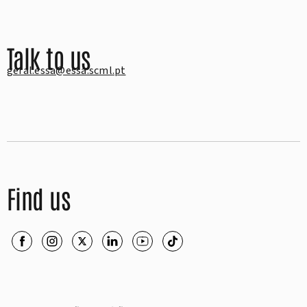
Talk to us
geral.essa@essa.scml.pt
Find us