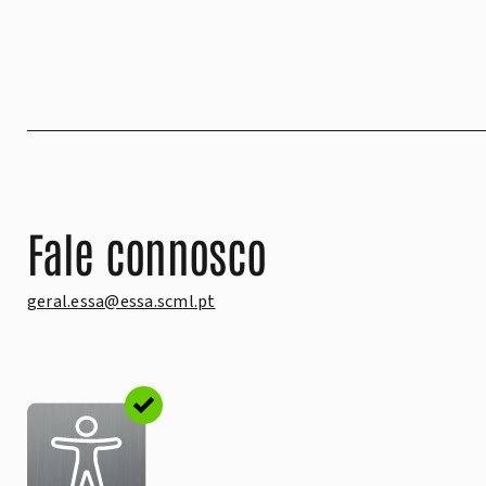
Fale connosco
geral.essa@essa.scml.pt