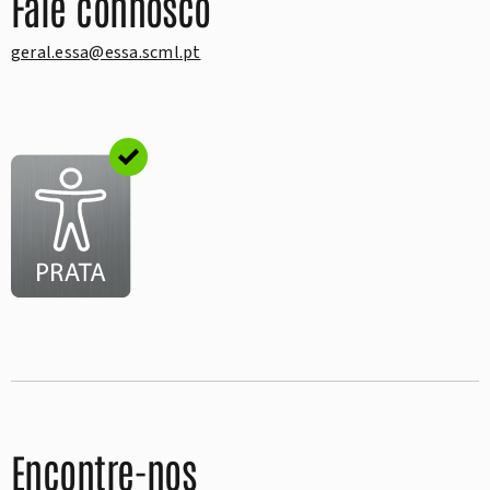
Fale connosco
geral.essa@essa.scml.pt
Encontre-nos