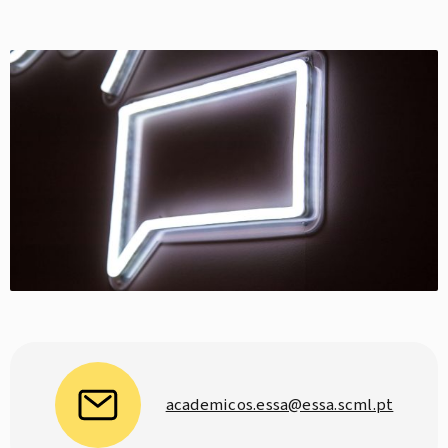
academicos.essa@essa.scml.pt