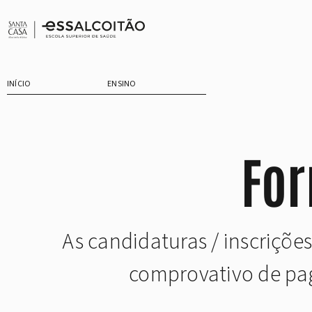
Saltar
para
o
conteúdo
INÍCIO
ENSINO
Fo
As candidaturas / inscriçõe
comprovativo de pag