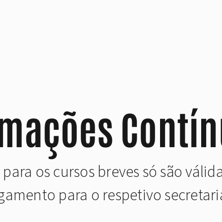
rmações Contín
s para os cursos breves só são váli
amento para o respetivo secretari