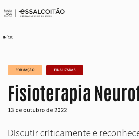
Saltar
para
o
conteúdo
INÍCIO
FORMAÇÃO
FINALIZADAS
Fisioterapia Neuro
13 de outubro de 2022
Discutir criticamente e reconhec