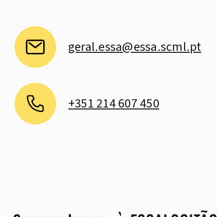
geral.essa@essa.scml.pt
+351 214 607 450