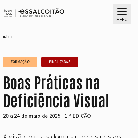
Saltar
para
o
MENU
conteúdo
INÍCIO
FORMAÇÃO
FINALIZADAS
Boas Práticas na
Deficiência Visual
20 a 24 de maio de 2025 | 1.ª EDIÇÃO
A visão, o mais dominante dos nossos