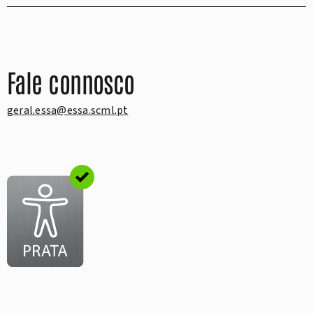
Fale connosco
geral.essa@essa.scml.pt