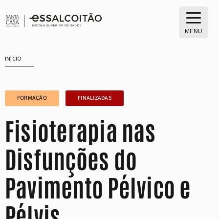
Saltar
para
o
MENU
conteúdo
INÍCIO
FORMAÇÃO
FINALIZADAS
Fisioterapia nas
Disfunções do
Pavimento Pélvico e
Pélvis