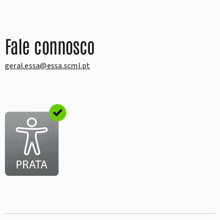
Fale connosco
geral.essa@essa.scml.pt