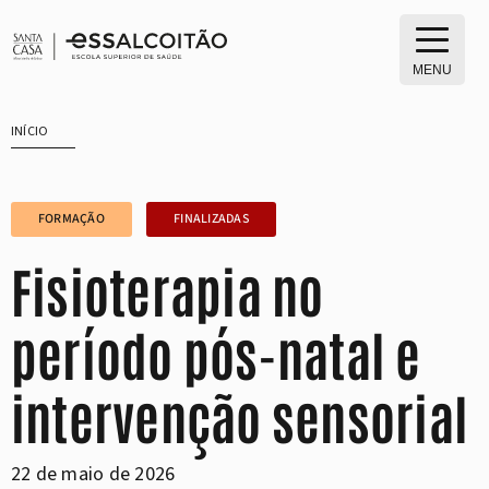
Saltar
para
o
MENU
conteúdo
INÍCIO
FORMAÇÃO
FINALIZADAS
Fisioterapia no
período pós-natal e
intervenção sensorial
22 de maio de 2026