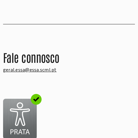
Fale connosco
geral.essa@essa.scml.pt