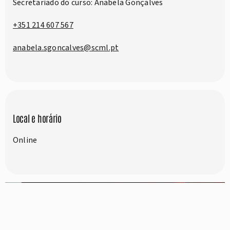
Secretariado do curso: Anabela Gonçalves
+351 214 607 567
anabela.sgoncalves@scml.pt
Local e horário
Online