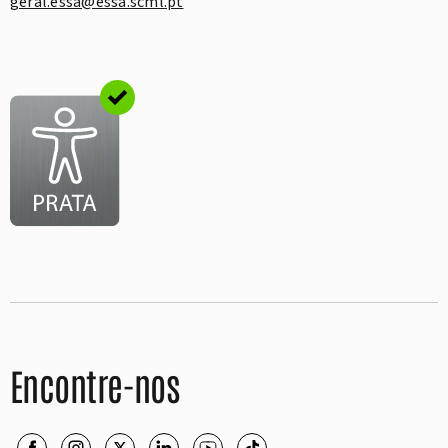
geral.essa@essa.scml.pt
Encontre-nos