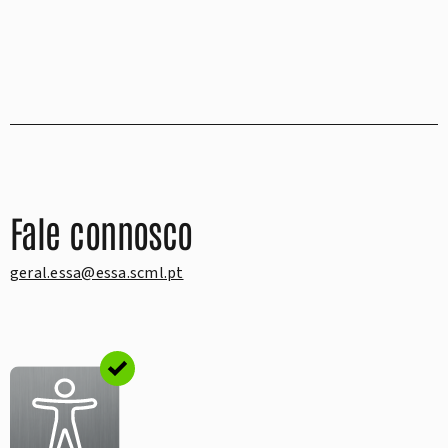
Fale connosco
geral.essa@essa.scml.pt