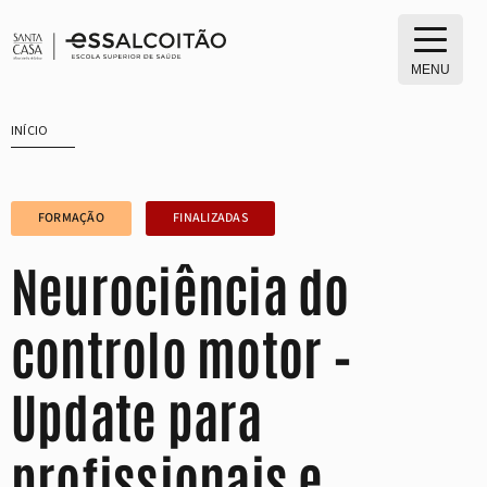
Saltar
para
o
MENU
conteúdo
INÍCIO
FORMAÇÃO
FINALIZADAS
Neurociência do
controlo motor –
Update para
profissionais e