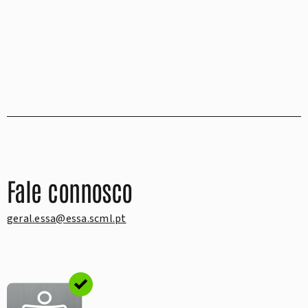
Fale connosco
geral.essa@essa.scml.pt