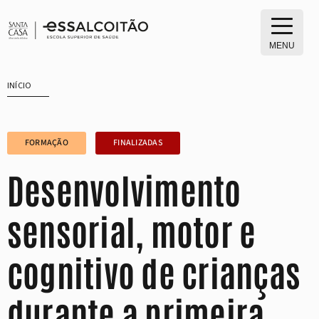
Saltar
para
o
MENU
conteúdo
INÍCIO
FORMAÇÃO
FINALIZADAS
Desenvolvimento
sensorial, motor e
cognitivo de crianças
durante a primeira