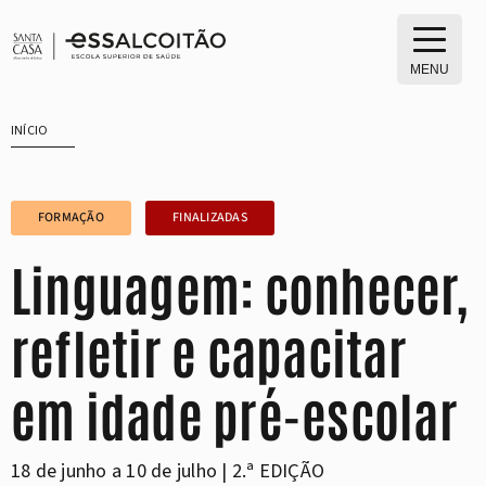
Saltar
para
o
MENU
conteúdo
INÍCIO
FORMAÇÃO
FINALIZADAS
Linguagem: conhecer,
refletir e capacitar
em idade pré-escolar
18 de junho a 10 de julho | 2.ª EDIÇÃO