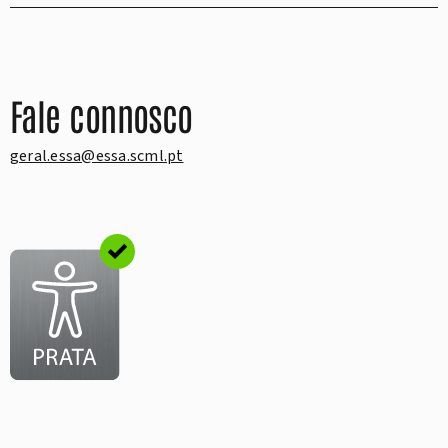
Fale connosco
geral.essa@essa.scml.pt