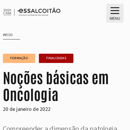
Saltar
para
o
MENU
conteúdo
INÍCIO
FORMAÇÃO
FINALIZADAS
Noções básicas em
Oncologia
20 de janeiro de 2022
Compreender a dimensão da patologia