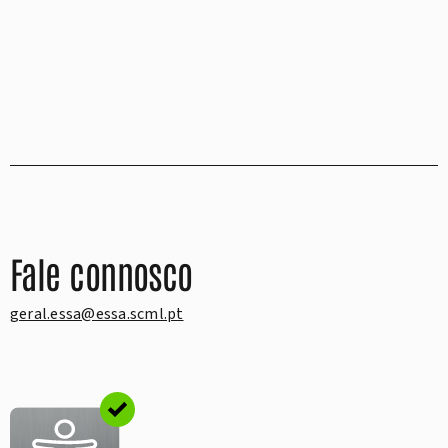
Fale connosco
geral.essa@essa.scml.pt