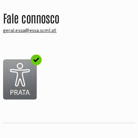
Fale connosco
geral.essa@essa.scml.pt