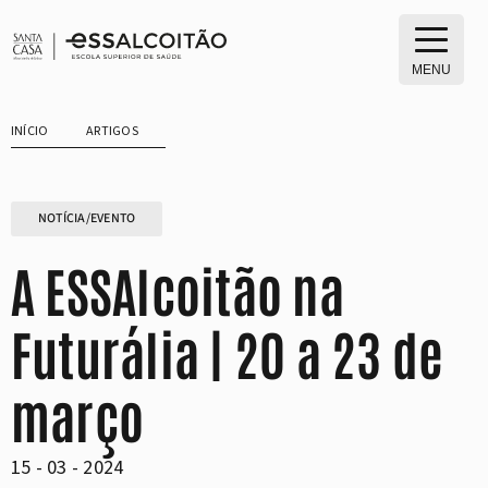
Saltar
para
o
MENU
conteúdo
INÍCIO
ARTIGOS
NOTÍCIA/EVENTO
A ESSAlcoitão na
Futurália | 20 a 23 de
março
15 - 03 - 2024