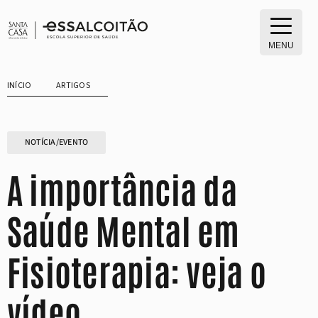
Saltar
para
o
MENU
conteúdo
INÍCIO
ARTIGOS
NOTÍCIA/EVENTO
A importância da
Saúde Mental em
Fisioterapia: veja o
vídeo