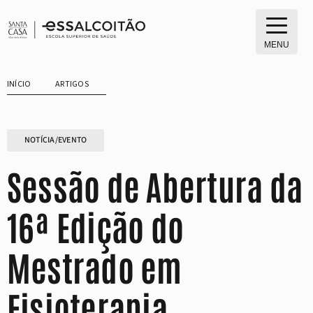
Saltar
para
o
MENU
conteúdo
INÍCIO
ARTIGOS
NOTÍCIA/EVENTO
Sessão de Abertura da
16ª Edição do
Mestrado em
Fisioterapia