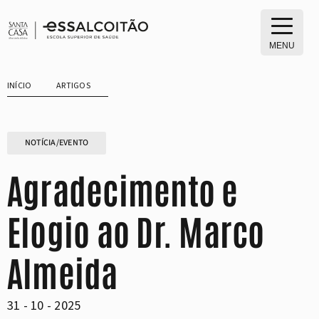
Saltar
para
o
MENU
conteúdo
INÍCIO
ARTIGOS
NOTÍCIA/EVENTO
Agradecimento e
Elogio ao Dr. Marco
Almeida
31 - 10 - 2025