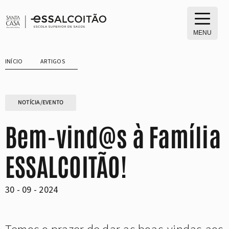
Saltar
para
o
MENU
conteúdo
INÍCIO
ARTIGOS
NOTÍCIA/EVENTO
Bem-vind@s à Família
ESSALCOITÃO!
30 - 09 - 2024