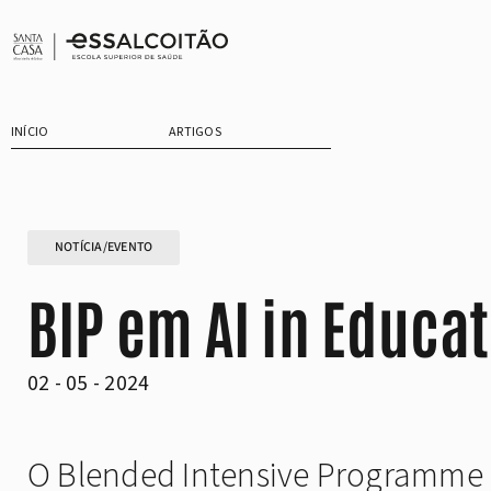
Saltar
para
o
conteúdo
INÍCIO
ARTIGOS
NOTÍCIA/EVENTO
BIP em AI in Educa
02 - 05 - 2024
O Blended Intensive Programme (B