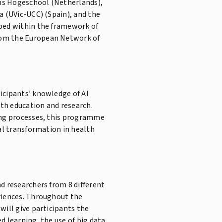
ans Hogeschool (Netherlands),
a (UVic-UCC) (Spain), and the
oped within the framework of
rom the European Network of
icipants’ knowledge of AI
lth education and research.
ing processes, this programme
tal transformation in health
d researchers from 8 different
riences. Throughout the
will give participants the
d learning, the use of big data