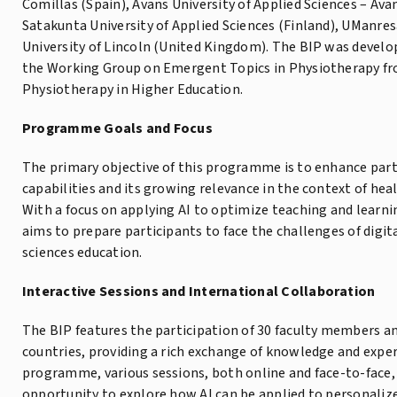
Comillas (Spain), Avans University of Applied Sciences – Av
Satakunta University of Applied Sciences (Finland), UManres
University of Lincoln (United Kingdom). The BIP was devel
the Working Group on Emergent Topics in Physiotherapy f
Physiotherapy in Higher Education.
Programme Goals and Focus
The primary objective of this programme is to enhance part
capabilities and its growing relevance in the context of hea
With a focus on applying AI to optimize teaching and learn
aims to prepare participants to face the challenges of digi
sciences education.
Interactive Sessions and International Collaboration
The BIP features the participation of 30 faculty members an
countries, providing a rich exchange of knowledge and expe
programme, various sessions, both online and face-to-face, 
opportunity to explore how AI can be applied to personalize