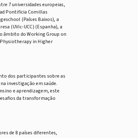
re 7 universidades europeias,
dad Pontificia Comillas
ogeschool (Países Baixos), a
nresa (UVic-UCC) (Espanha), a
o no âmbito do Working Group on
Physiotherapy in Higher
nto dos participantes sobre as
e na investigação em saúde.
ensino e aprendizagem, este
desafios da transformação
res de 8 países diferentes,