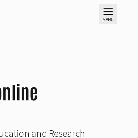
MENU
online
Education and Research