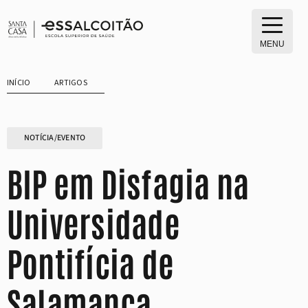
Saltar
para
o
MENU
conteúdo
INÍCIO
ARTIGOS
NOTÍCIA/EVENTO
BIP em Disfagia na
Universidade
Pontifícia de
Salamanca