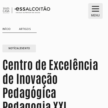
Saltar
para
o
MENU
conteúdo
INÍCIO
ARTIGOS
NOTÍCIA/EVENTO
Centro de Excelência
de Inovação
Pedagógica
Pedagogia XXI