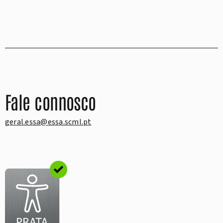
Fale connosco
geral.essa@essa.scml.pt