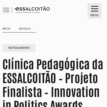
Saltar
para
o
MENU
conteúdo
INÍCIO
ARTIGOS
NOTÍCIA/EVENTO
Clínica Pedagógica da
ESSALCOITÃO – Projeto
Finalista – Innovation
in Politics Awards