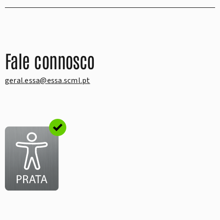
Fale connosco
geral.essa@essa.scml.pt