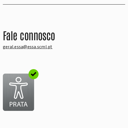
Fale connosco
geral.essa@essa.scml.pt