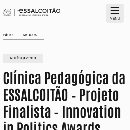
Saltar
para
o
MENU
conteúdo
INÍCIO
ARTIGOS
NOTÍCIA/EVENTO
Clínica Pedagógica da
ESSALCOITÃO – Projeto
Finalista – Innovation
in Politics Awards