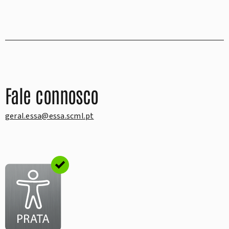
Fale connosco
geral.essa@essa.scml.pt