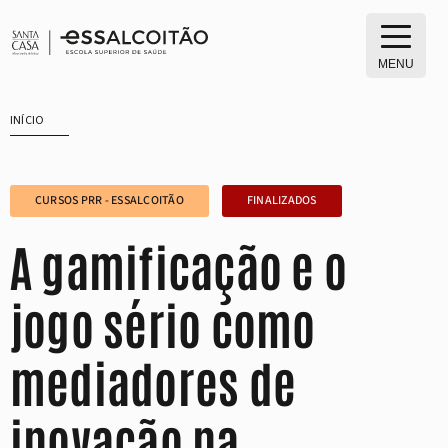
Saltar
para
o
MENU
conteúdo
INÍCIO
CURSOS PRR - ESSALCOITÃO
FINALIZADOS
A gamificação e o
jogo sério como
mediadores de
inovação na