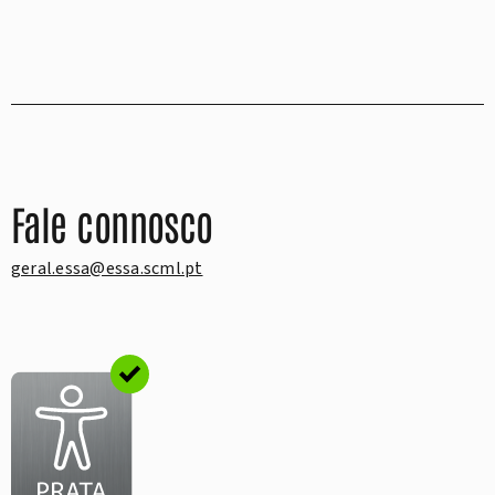
Fale connosco
geral.essa@essa.scml.pt