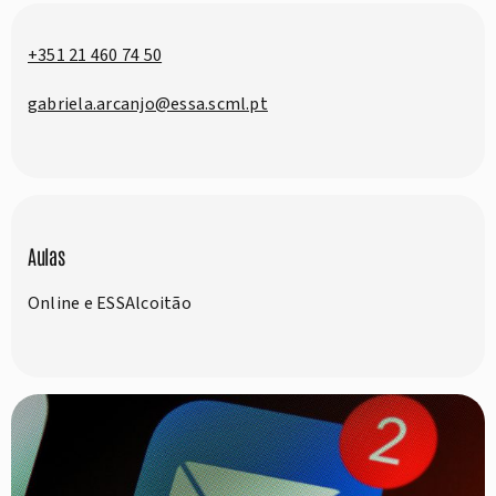
+351 21 460 74 50
gabriela.arcanjo@essa.scml.pt
Aulas
Online e ESSAlcoitão