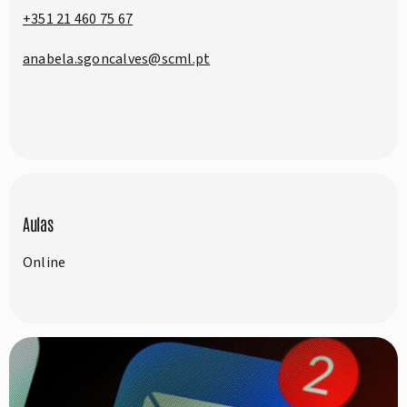
+351 21 460 75 67
anabela.sgoncalves@scml.pt
Aulas
Online