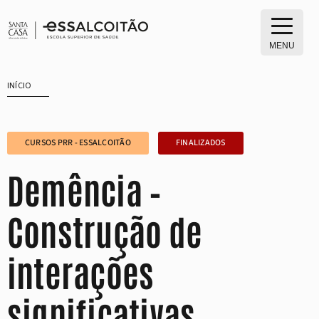
Saltar
para
o
MENU
conteúdo
INÍCIO
CURSOS PRR - ESSALCOITÃO
FINALIZADOS
Demência –
Construção de
interações
significativas