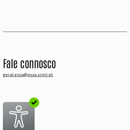
Fale connosco
geral.essa@essa.scml.pt