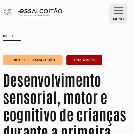
Saltar
para
o
MENU
conteúdo
INÍCIO
CURSOS PRR - ESSALCOITÃO
FINALIZADOS
Desenvolvimento
sensorial, motor e
cognitivo de crianças
durante a primeira