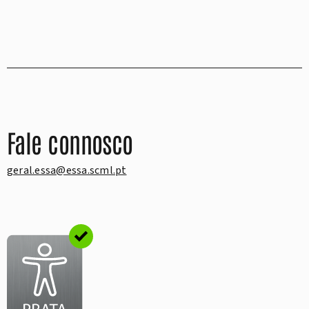
Fale connosco
geral.essa@essa.scml.pt