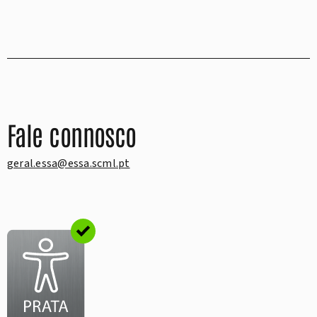
Fale connosco
geral.essa@essa.scml.pt