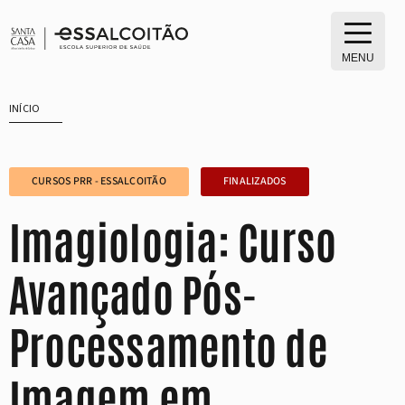
Saltar
para
o
MENU
conteúdo
INÍCIO
CURSOS PRR - ESSALCOITÃO
FINALIZADOS
Imagiologia: Curso
Avançado Pós-
Processamento de
Imagem em