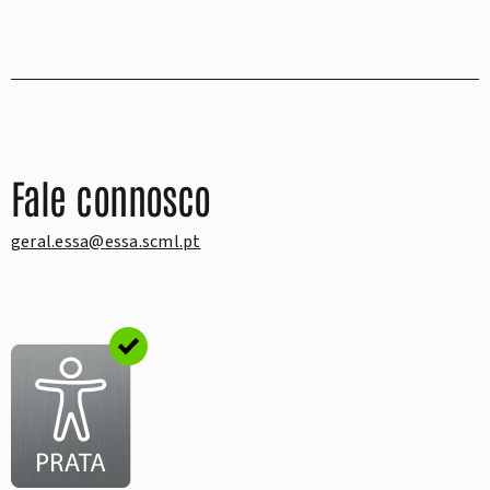
Fale connosco
geral.essa@essa.scml.pt