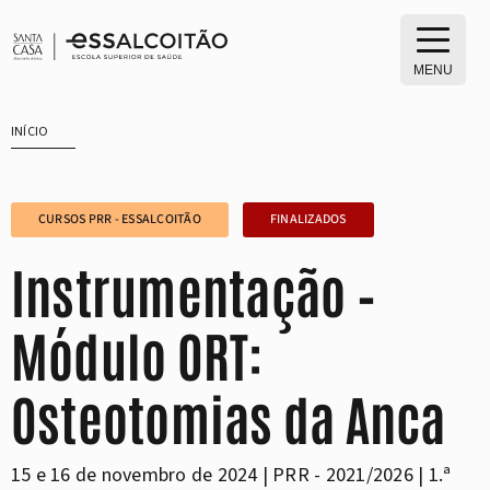
Saltar
para
o
MENU
conteúdo
INÍCIO
CURSOS PRR - ESSALCOITÃO
FINALIZADOS
Instrumentação –
Módulo ORT:
Osteotomias da Anca
15 e 16 de novembro de 2024 | PRR - 2021/2026 | 1.ª