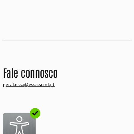
Fale connosco
geral.essa@essa.scml.pt