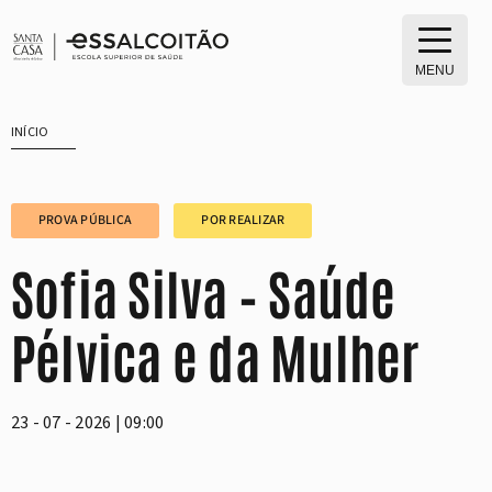
Saltar
para
o
MENU
conteúdo
INÍCIO
PROVA PÚBLICA
POR REALIZAR
Sofia Silva – Saúde
Pélvica e da Mulher
23 - 07 - 2026 | 09:00