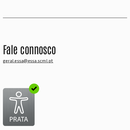
Fale connosco
geral.essa@essa.scml.pt