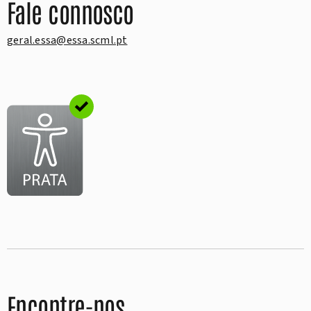
Fale connosco
geral.essa@essa.scml.pt
Encontre-nos