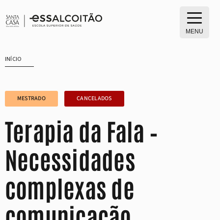
Saltar
para
o
MENU
conteúdo
INÍCIO
MESTRADO
CANCELADOS
Terapia da Fala –
Necessidades
complexas de
comunicação