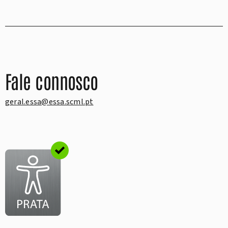
Fale connosco
geral.essa@essa.scml.pt