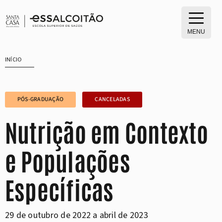
Saltar
para
o
MENU
conteúdo
INÍCIO
PÓS-GRADUAÇÃO
CANCELADAS
Nutrição em Contexto
e Populações
Específicas
29 de outubro de 2022 a abril de 2023