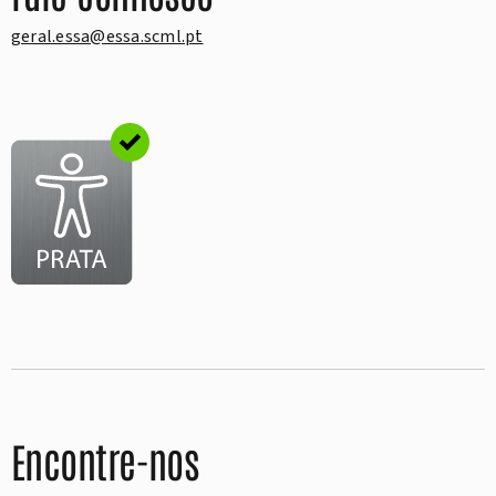
geral.essa@essa.scml.pt
Encontre-nos