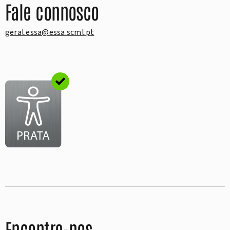
Fale connosco
geral.essa@essa.scml.pt
Encontre-nos