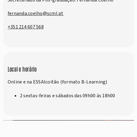
Secretariado da Pós-graduação: Fernanda Coelho
fernanda.coelho@scml.pt
+351 214 607 568
Local e horário
Online e na ESSAlcoitão (formato B-Learning)
2 sextas-feiras e sábados das 09h00 às 18h00