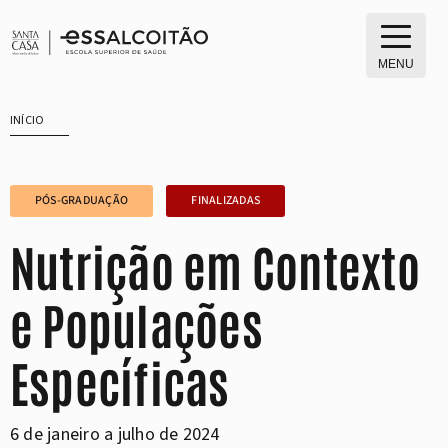
Saltar
para
o
MENU
conteúdo
INÍCIO
PÓS-GRADUAÇÃO
FINALIZADAS
Nutrição em Contexto
e Populações
Específicas
6 de janeiro a julho de 2024