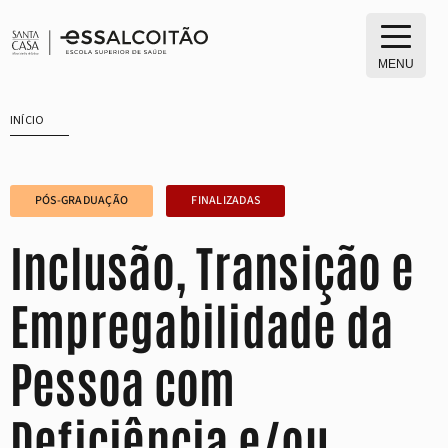
Saltar
para
o
MENU
conteúdo
INÍCIO
PÓS-GRADUAÇÃO
FINALIZADAS
Inclusão, Transição e
Empregabilidade da
Pessoa com
Deficiência e/ou