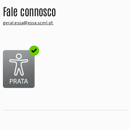
Fale connosco
geral.essa@essa.scml.pt