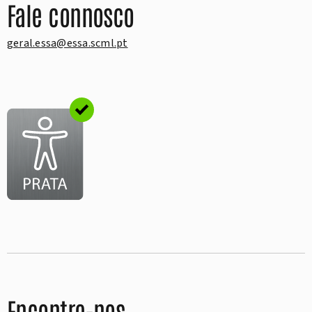
Fale connosco
geral.essa@essa.scml.pt
Encontre-nos