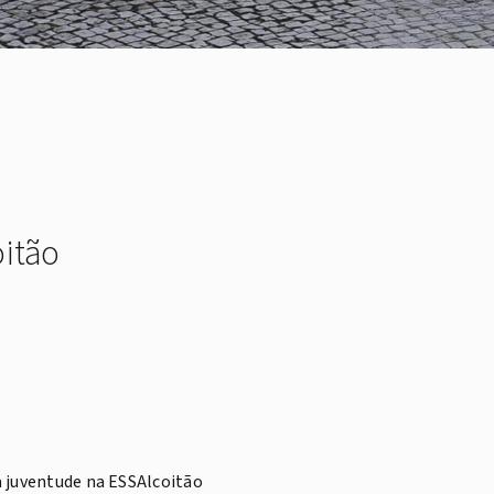
oitão
a juventude na ESSAlcoitão