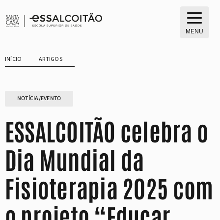
Saltar
para
o
MENU
conteúdo
INÍCIO
ARTIGOS
NOTÍCIA/EVENTO
ESSALCOITÃO celebra o
Dia Mundial da
Fisioterapia 2025 com
o projeto “Educar,