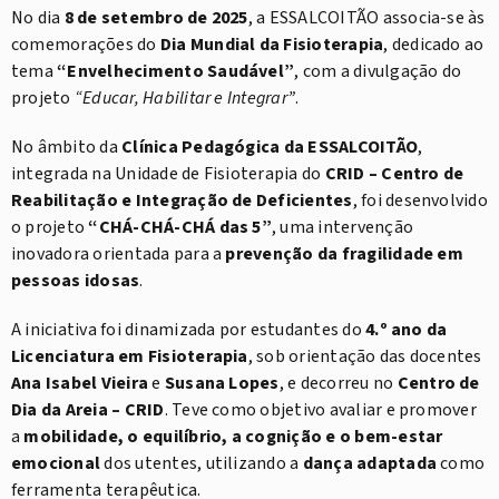
No dia
8 de setembro de 2025
, a ESSALCOITÃO associa-se às
comemorações do
Dia Mundial da Fisioterapia
, dedicado ao
tema
“Envelhecimento Saudável”
, com a divulgação do
projeto
“Educar, Habilitar e Integrar”
.
No âmbito da
Clínica Pedagógica da ESSALCOITÃO
,
integrada na Unidade de Fisioterapia do
CRID – Centro de
Reabilitação e Integração de Deficientes
, foi desenvolvido
o projeto
“CHÁ-CHÁ-CHÁ das 5”
, uma intervenção
inovadora orientada para a
prevenção da fragilidade em
pessoas idosas
.
A iniciativa foi dinamizada por estudantes do
4.º ano da
Licenciatura em Fisioterapia
, sob orientação das docentes
Ana Isabel Vieira
e
Susana Lopes
, e decorreu no
Centro de
Dia da Areia – CRID
. Teve como objetivo avaliar e promover
a
mobilidade, o equilíbrio, a cognição e o bem-estar
emocional
dos utentes, utilizando a
dança adaptada
como
ferramenta terapêutica.