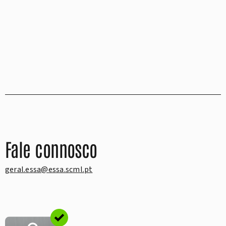
Fale connosco
geral.essa@essa.scml.pt