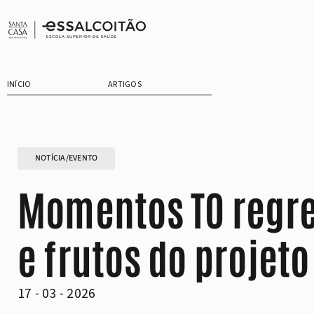
Saltar
para
o
conteúdo
INÍCIO
ARTIGOS
NOTÍCIA/EVENTO
Momentos TO regre
e frutos do projet
17 - 03 - 2026