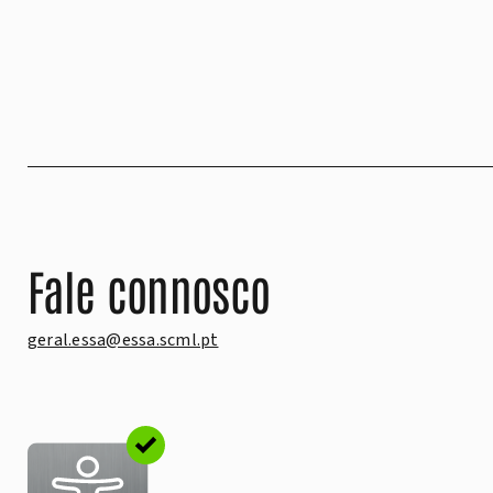
Fale connosco
geral.essa@essa.scml.pt