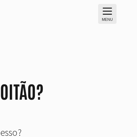
MENU
COITÃO?
cesso?