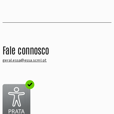
Fale connosco
geral.essa@essa.scml.pt