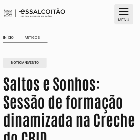
Saltar
para
o
MENU
conteúdo
INÍCIO
ARTIGOS
NOTÍCIA/EVENTO
Saltos e Sonhos:
Sessão de formação
dinamizada na Creche
do CRID