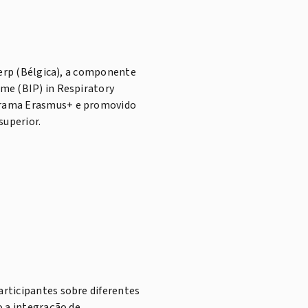
werp (Bélgica), a componente
me (BIP) in Respiratory
grama Erasmus+ e promovido
superior.
rticipantes sobre diferentes
o a integração de