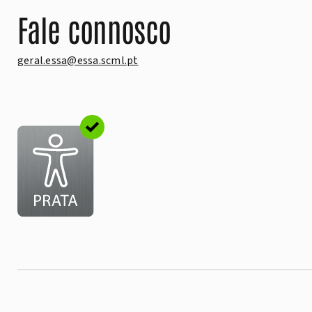
Fale connosco
geral.essa@essa.scml.pt