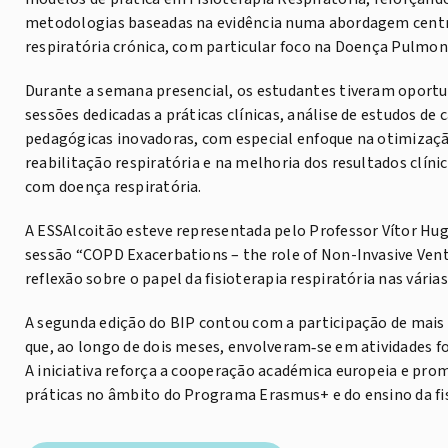
metodologias baseadas na evidência numa abordagem cent
respiratória crónica, com particular foco na Doença Pulmon
Durante a semana presencial, os estudantes tiveram oportu
sessões dedicadas a práticas clínicas, análise de estudos de
pedagógicas inovadoras, com especial enfoque na otimizaç
reabilitação respiratória e na melhoria dos resultados clíni
com doença respiratória.
A ESSAlcoitão esteve representada pelo Professor Vítor Hu
sessão “COPD Exacerbations – the role of Non-Invasive Vent
reflexão sobre o papel da fisioterapia respiratória nas vária
A segunda edição do BIP contou com a participação de mais 
que, ao longo de dois meses, envolveram‑se em atividades fo
A iniciativa reforça a cooperação académica europeia e prom
práticas no âmbito do Programa Erasmus+ e do ensino da fis