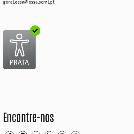
geral.essa@essa.scml.pt
Encontre-nos