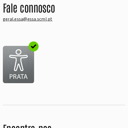
Fale connosco
geral.essa@essa.scml.pt