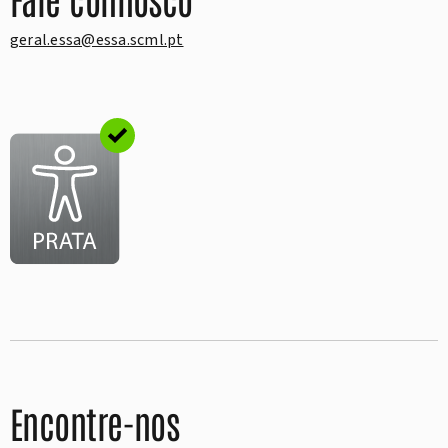
geral.essa@essa.scml.pt
Encontre-nos